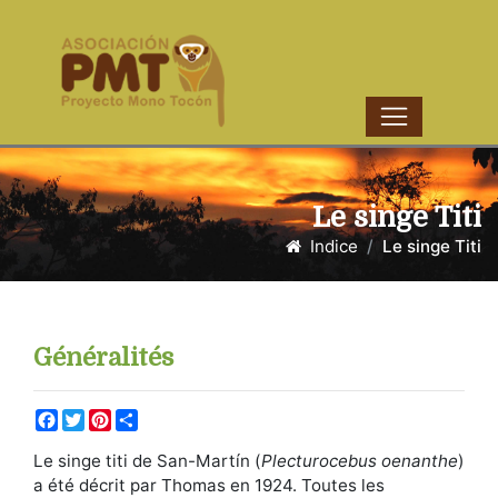
Le singe Titi
Indice
Le singe Titi
Généralités
Facebook
Twitter
Pinterest
Share
Le singe titi de San-Martín (
Plecturocebus oenanthe
)
a été décrit par Thomas en 1924. Toutes les