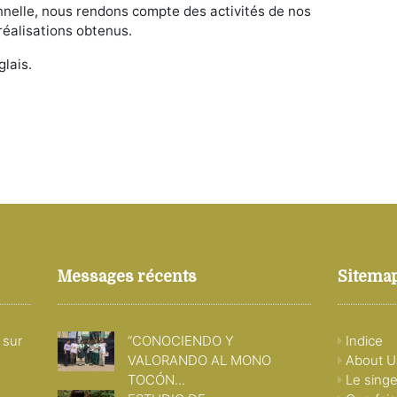
onnelle, nous rendons compte des activités de nos
réalisations obtenus.
lais.
Messages récents
Sitema
 sur
“CONOCIENDO Y
Indice
VALORANDO AL MONO
About U
TOCÓN...
Le singe 